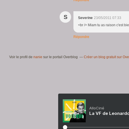
Répondre
S
Severine
23/05/2011 07:33
<br /> Miam tu as raison c'est bie
Répondre
Voir le profil de
nanie
sur le portail Overblog
Créer un blog gratuit sur Ov
AlloCiné
La VF de Leonardo