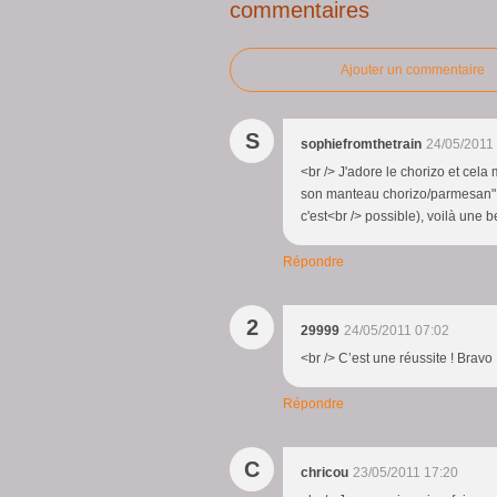
commentaires
Ajouter un commentaire
S
sophiefromthetrain
24/05/2011
<br /> J'adore le chorizo et cela 
son manteau chorizo/parmesan" :)
c'est<br /> possible), voilà une 
Répondre
2
29999
24/05/2011 07:02
<br /> C’est une réussite ! Bravo 
Répondre
C
chricou
23/05/2011 17:20