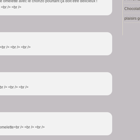
e omelette avec le chorizo pourtant ça doit être délicieux !
<br /> <br />
Chocolat
plaisirs
<br /> <br /> <br />
r /> <br /> <br />
 omelette<br /> <br /> <br />