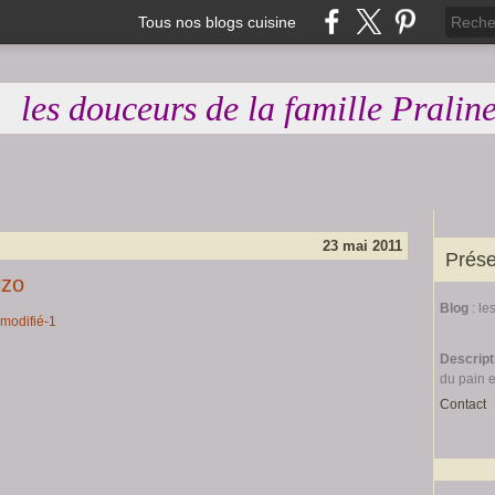
Tous nos blogs cuisine
les douceurs de la famille Pralin
23 mai 2011
Prése
izo
Blog
: le
Descrip
du pain 
Contact