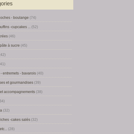
ories
rioches - boulange
(74)
uffins -cupcakes ...
(52)
crées
(46)
pâte à sucre
(45)
(42)
41)
- entremets - bavarois
(40)
ses et gourmandises
(39)
 et accompagnements
(38)
34)
la
(32)
uiches -cakes salés
(32)
etc...
(28)