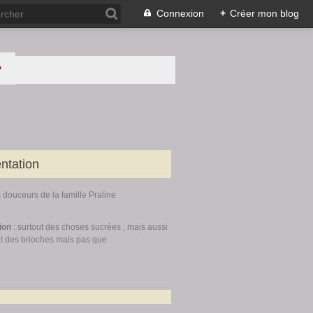
Connexion
+
Créer mon blog
e
ntation
s douceurs de la famille Praline
tion
: surtout des choses sucrées , mais aussi
et des brioches mais pas que