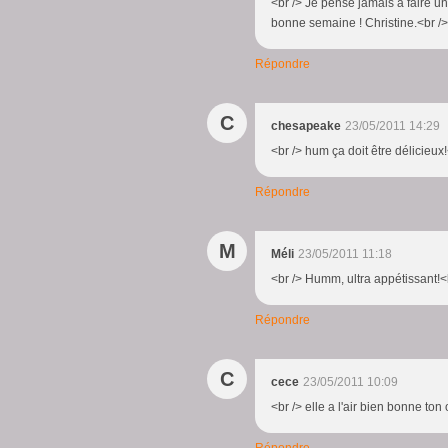
<br /> Je pense jamais a faire un
bonne semaine ! Christine.<br /> 
Répondre
C
chesapeake
23/05/2011 14:29
<br /> hum ça doit être délicieux!
Répondre
M
Méli
23/05/2011 11:18
<br /> Humm, ultra appétissant!<b
Répondre
C
cece
23/05/2011 10:09
<br /> elle a l'air bien bonne ton