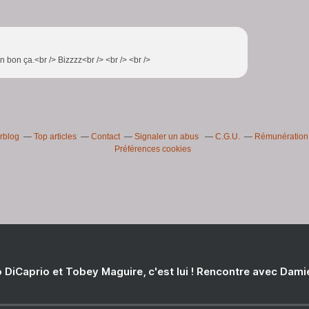
n bon ça.<br /> Bizzzz<br /> <br /> <br />
erblog
Top articles
Contact
Signaler un abus
C.G.U.
Rémunération e
Préférences cookies
 DiCaprio et Tobey Maguire, c'est lui ! Rencontre avec Dam