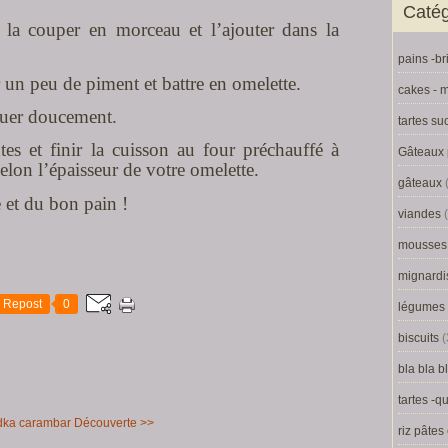
Catég
, la couper en morceau et l’ajouter dans la
pains -b
r un peu de piment et battre en omelette.
cakes - m
muer doucement.
tartes su
es et finir la cuisson au four préchauffé à
Gâteaux 
lon l’épaisseur de votre omelette.
gâteaux
 et du bon pain !
viandes
(
mousses 
mignardi
Repost
0
légumes
biscuits
(
bla bla b
tartes -q
dka carambar
Découverte >>
riz pâtes 