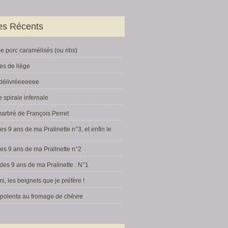
les Récents
e porc caramélisés (ou ribs)
es de liège
 délivréeeeeee
e spirale infernale
arbré de François Perret
s 9 ans de ma Pralinette n°3, et enfin le
es 9 ans de ma Pralinette n°2
des 9 ans de ma Pralinette : N°1
, les beignets que je préfère !
e polenta au fromage de chèvre