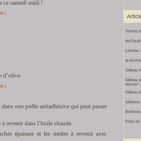
e ce samedi midi !
Artic
Travers d
les Gaufr
Libérée,
la brioch
Gâteau m
e d’olive
Gâteau de
dernier !
Gâteau d
Gâteaux 
e dans une poêle antiadhésive qui peut passer
Bomboloni
Frites d
 à revenir dans l’huile chaude.
ches épaisses et les mettre à revenir avec