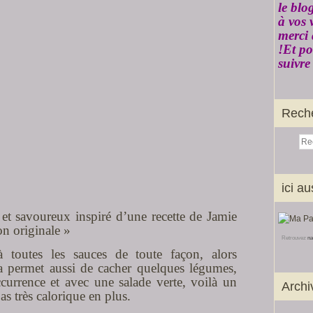
le blo
à vos 
merci 
!Et po
suivre
Rech
ici au
 et savoureux inspiré d’une recette de Jamie
on originale »
Retrouvez
na
 toutes les sauces de toute façon, alors
la permet aussi de cacher quelques légumes,
currence et avec une salade verte, voilà un
Archi
pas très calorique en plus.