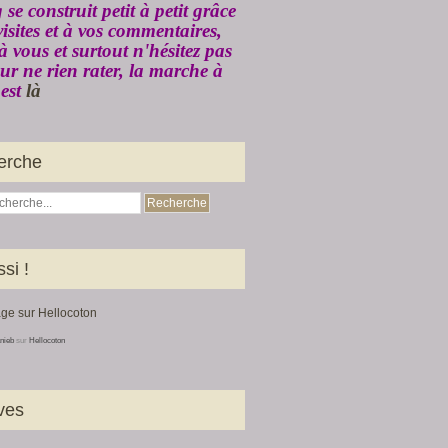
g se construit petit à petit grâce
visites et à vos commentaires,
à vous et surtout n'hésitez pas
ur ne rien rater, la marche à
 est
là
erche
ssi !
nieb
sur
Hellocoton
ves