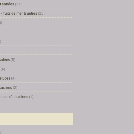
t entrées
(27)
- fruits de mer & autres
(25)
6)
)
)
salées
(5)
(4)
astuces
(4)
 sucrées
(2)
tes et réalisations
(1)
EF