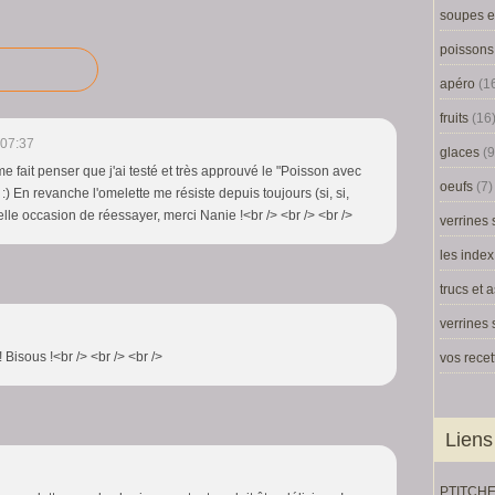
soupes e
poissons 
apéro
(1
fruits
(16
 07:37
glaces
(9
me fait penser que j'ai testé et très approuvé le "Poisson avec
oeufs
(7)
 En revanche l'omelette me résiste depuis toujours (si, si,
belle occasion de réessayer, merci Nanie !<br /> <br /> <br />
verrines 
les index
trucs et 
verrines
! Bisous !<br /> <br /> <br />
vos recet
Liens
PTITCH