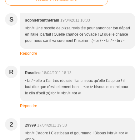
S
sophiefromthetrain
19/04/2011 10:33
<br /> Une recette de pizza revisitée pour annoncer ton départ
en Italie, parfait ! Quelle chance ce voyage ! Et quelle chance
pour nous car il va surement t'inspirer ! :)<br /> <br /> <br />
Répondre
R
Roseline
18/04/2011 18:13
<br /> elle a l'air très réussie ! tant mieux qu'elle t'ait plue ! il
faut dire que c'est tellement bon.....<br /> bisous et merci pour
le clin d'oeil ;o)<br /> <br /> <br />
Répondre
2
29999
17/04/2011 19:38
<br /> J'adore ! C'est beau et gourmand ! Bisous !<br /> <br />
<br />