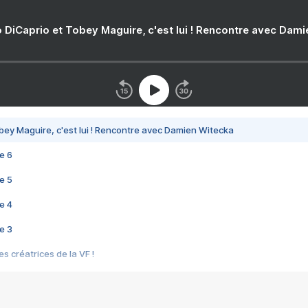
 DiCaprio et Tobey Maguire, c'est lui ! Rencontre avec Dam
bey Maguire, c'est lui ! Rencontre avec Damien Witecka
e 6
e 5
e 4
e 3
s créatrices de la VF !
e 2
e 1