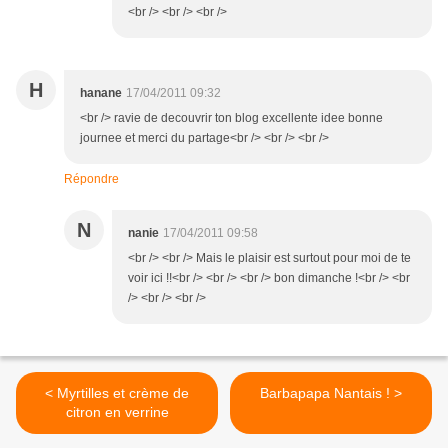
<br /> <br /> <br />
H
hanane
17/04/2011 09:32
<br /> ravie de decouvrir ton blog excellente idee bonne
journee et merci du partage<br /> <br /> <br />
Répondre
N
nanie
17/04/2011 09:58
<br /> <br /> Mais le plaisir est surtout pour moi de te
voir ici !!<br /> <br /> <br /> bon dimanche !<br /> <br
/> <br /> <br />
< Myrtilles et crème de
Barbapapa Nantais ! >
citron en verrine