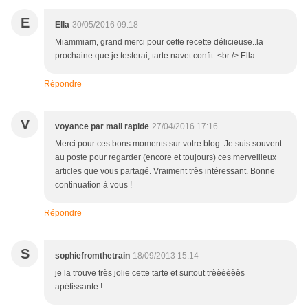
E
Ella
30/05/2016 09:18
Miammiam, grand merci pour cette recette délicieuse..la
prochaine que je testerai, tarte navet confit..<br /> Ella
Répondre
V
voyance par mail rapide
27/04/2016 17:16
Merci pour ces bons moments sur votre blog. Je suis souvent
au poste pour regarder (encore et toujours) ces merveilleux
articles que vous partagé. Vraiment très intéressant. Bonne
continuation à vous !
Répondre
S
sophiefromthetrain
18/09/2013 15:14
je la trouve très jolie cette tarte et surtout trèèèèèès
apétissante !