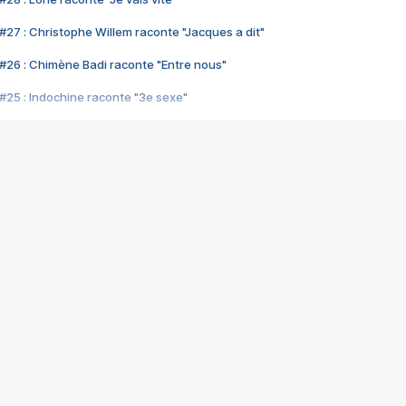
#27 : Christophe Willem raconte "Jacques a dit"
#26 : Chimène Badi raconte "Entre nous"
#25 : Indochine raconte "3e sexe"
#24 : Zaho raconte "C'est chelou"
#23 : Patrick Bruel raconte "Au café des délices"
#22 : Kyo raconte "Le chemin"
#21 : Nolwenn Leroy raconte "Cassé"
#20 : Patrick Hernandez raconte "Born to be alive"
#19 : Lorie raconte "Près de moi"
#18 : Michael Jones raconte "A nos actes manqués" (avec Jean-Jacque
#17 : Khaled raconte "Aïcha"
#16 : Corneille raconte "Parce qu'on vient de loin"