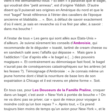
vient-il me demanderez-vous ? Et bien « il paraîtrait que le bagel,
qui voudrait dire "petit anneau", est d’origine Yiddish. D'autre
disent qu'il puiserait ses origines en Amérique du nord et que le
mot "bagel" ferait référence à l'étrier des cavaliers de l'époque
ancienne et blablabla ... ». Bon, à défaut de savoir exactement
d’où il vient, je sais en revanche où il va finir par aller, à savoir :
dans ma bouche !
A l’instar de tous « Les gens qui sont allés aux Etats-Unis »
d’ailleurs. Je suivrai sûrement les conseils d’
Ambroisie
, qui
recommande de le déguster « toasté, tartiné de cream cheese ou
en sandwich salé avec l’alfalfa qui dépasse ». Mais gare à
l’addiction ! Car d’après elle « le bagel a (…) des pouvoirs
magiques ». Et contrairement au démoniaque fast food, le bagel
n’aurait pas de conséquences catastrophiques sur les artères (et
les fesses ?). Témoignage d’Ambroisie : « Je connais même un
jeune homme dont c’était la nourriture de base lors de son
expatriation à Chicago et il est revenu en pleine forme ». Soit.
En tous cas, pour
Les Douceurs de la Famille Praline
, croquer
dans un bagel, c’est avoir « New-York à portée de bouche » ! On
ne va donc pas se priver, car « quoi de mieux pour voyager à
moindre coût qu’un bon repas ? ». Après tout, « Ca prend
toujours bien moins de temps qu’un avion pour New-York », et le