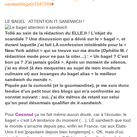
sandwich/(gid)/1547284
#
LE BAGEL : ATTENTION IT-SANDWICH !
Tollé au sein de la rédaction du ELLE.fr ! L’objet du
scandale ? Une discussion qui a dévié sur le « bagel », et
durant laquelle j’ai fait LA confession intolérable pour la «
New-York addict » qui se trouve sur ma droite (Ophélie M. /
rédactrice mode pour ne pas la citer…) : « Un bagel ? C’est
bon ça ? J’ai jamais goûté ». Après un moment de silence,
j’ai eu droit (à des moqueries au sujet de mon inculture
culinaire et) aux louanges du bagel alias « le meilleur
sandwich du monde ».
Piquée par la curiosité (et la gourmandise), je me suis donc
fendue d’un petit tour des blogs qui m’a confrontée au
constat suivant : oui, j’ai dix métros de retard sur celui
qu’on peut désormais qualifier de
it-sandwich
.
Pour
Coconut
ça ne fait même aucun doute, car à l’écouter, le
bagel « c'est LA tendance du moment (…), LE sandwich que tout
le monde s'arrache depuis peu, enfin en France, car aux Etats-
Unis il est [populaire depuis bien longtemps] ». OK, mais d’où