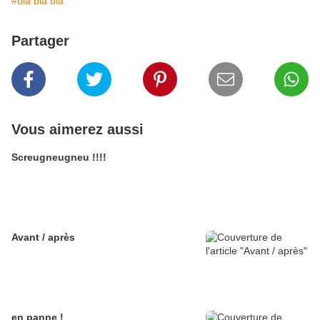
#bla bla bla
Partager
Vous aimerez aussi
Screugneugneu !!!!
Avant / après
en panne !