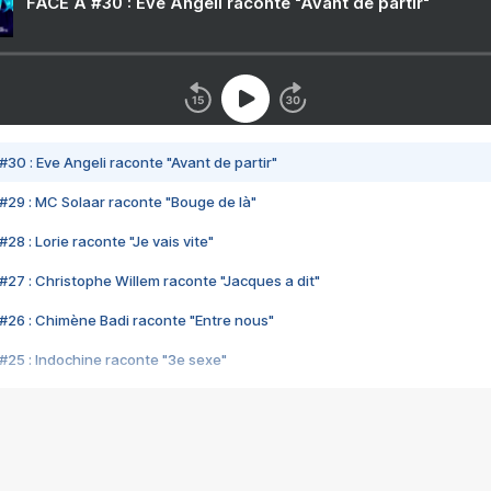
FACE A #30 : Eve Angeli raconte "Avant de partir"
#30 : Eve Angeli raconte "Avant de partir"
#29 : MC Solaar raconte "Bouge de là"
28 : Lorie raconte "Je vais vite"
#27 : Christophe Willem raconte "Jacques a dit"
#26 : Chimène Badi raconte "Entre nous"
#25 : Indochine raconte "3e sexe"
#24 : Zaho raconte "C'est chelou"
#23 : Patrick Bruel raconte "Au café des délices"
#22 : Kyo raconte "Le chemin"